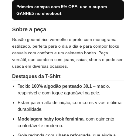
Primeira compra com
5% OFF
: use o cupom
GANHE5
no checkout.
Sobre a peça
Brasão geométrico vermelho e preto com monograma
estilizado, perfeita para o dia a dia e para compor looks
casuais com conforto e um caimento bonito. Peça
versátil, que combina com jeans, saias, shorts e pode ser
usada em diversas ocasiões.
Destaques da T-Shirt
Tecido
100% algodão penteado 30.1
– macio,
respirável e com toque agradável na pele.
Estampa em alta definição, com cores vivas e ótima
durabilidade.
Modelagem baby look feminina
, com caimento
confortável e moderno.
Gola redonda com
ribana reforçada
, que ajuda a