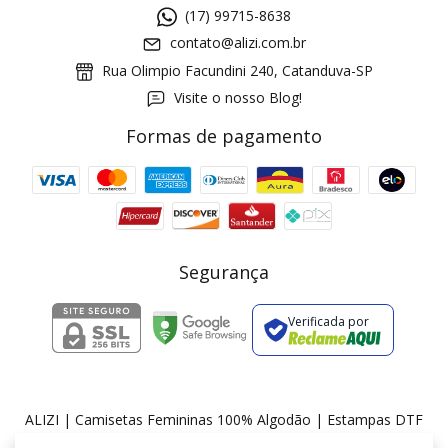
(17) 99715-8638
contato@alizi.com.br
Rua Olimpio Facundini 240, Catanduva-SP
Visite o nosso Blog!
Formas de pagamento
GANHE5
Cupom 1a compra:
a partir de R$ 229,00
Frete Grátis:
Segurança
Verificada por
2 pecas
7% OFF
3+ pecas
15% OFF
ALIZI | Camisetas Femininas 100% Algodão | Estampas DTF
©2026. ALIZI - 36175674000174. Todos os direitos reservados.