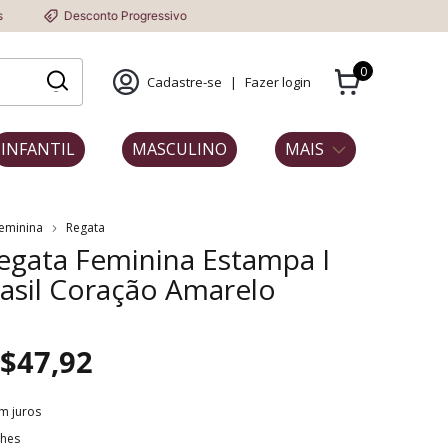
Desconto Progressivo
0
Cadastre-se
|
Fazer login
INFANTIL
MASCULINO
MAIS
Feminina
Regata
egata Feminina Estampa I
asil Coração Amarelo
l
$47,92
m juros
lhes