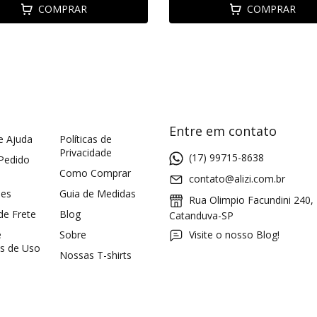
COMPRAR
COMPRAR
Entre em contato
e Ajuda
Políticas de
Privacidade
(17) 99715-8638
 Pedido
Como Comprar
contato@alizi.com.br
ões
Guia de Medidas
Rua Olimpio Facundini 240,
 de Frete
Blog
Catanduva-SP
e
Sobre
Visite o nosso Blog!
s de Uso
Nossas T-shirts