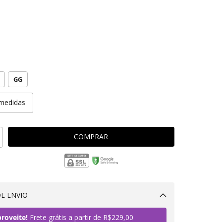
GG
medidas
E ENVIO
Alterar CEP
roveite!
Frete grátis a partir de
R$229,00