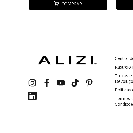
COMPRAR
Central d
GANHE5
Cupom 1a compra:
Rastreio
Trocas e
a partir de R$ 229,00
Frete Grátis:
Devoluç
Políticas
Termos 
Condiçõe
2 pecas
7% OFF
3+ pecas
15% OFF