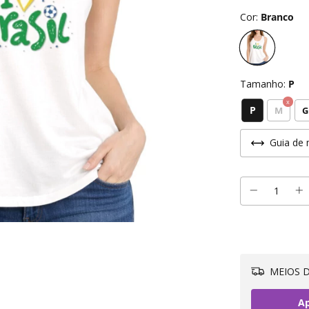
Cor:
Branco
Tamanho:
P
P
M
G
Guia de 
MEIOS D
Ap