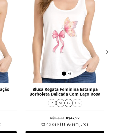
+2
ração
Blusa Regata Feminina Estampa
Blusa
Borboleta Delicada Com Laço Rosa
Borbolet
P
M
G
GG
R$59,90
R$47,92
s
4
x de
R$11,98
sem juros