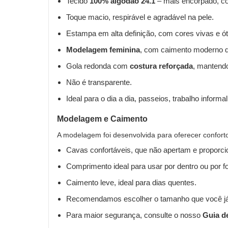
Tecido
100% algodão 24.1
– mais encorpado, con
Toque macio, respirável e agradável na pele.
Estampa em alta definição, com cores vivas e ót
Modelagem feminina
, com caimento moderno qu
Gola redonda com
costura reforçada
, mantend
Não é transparente.
Ideal para o dia a dia, passeios, trabalho informa
Modelagem e Caimento
A modelagem foi desenvolvida para oferecer confort
Cavas confortáveis, que não apertam e proporci
Comprimento ideal para usar por dentro ou por fo
Caimento leve, ideal para dias quentes.
Recomendamos escolher o tamanho que você já
Para maior segurança, consulte o nosso
Guia d