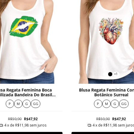
+1
usa Regata Feminina Boca
Blusa Regata Feminina Co
ilizada Bandeira Do Brasil
Botânico Surreal
Moderna
P
M
G
GG
P
M
G
GG
R$59,90
R$47,92
R$59,90
R$47,92
4
x de
R$11,98
sem juros
4
x de
R$11,98
sem juro