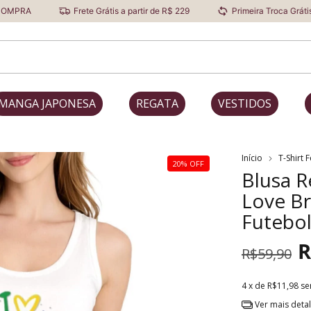
Frete Grátis a partir de R$ 229
Primeira Troca Grátis
MANGA JAPONESA
REGATA
VESTIDOS
Início
T-Shirt 
20% OFF
Blusa R
Love Br
Futebo
R
R$59,90
4
x de
R$11,98
se
Ver mais deta