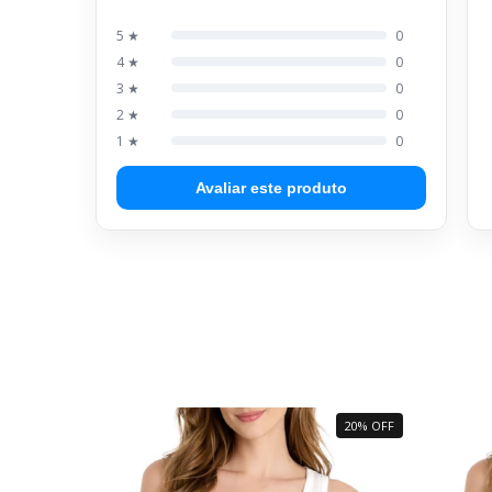
5 ★
0
4 ★
0
3 ★
0
2 ★
0
1 ★
0
Avaliar este produto
20% OFF
20% OFF