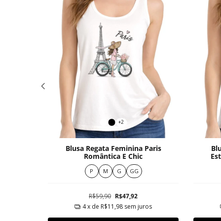
+2
o Floral
Blusa Regata Feminina Paris
Bl
Romântica E Chic
Est
P
M
G
GG
R$59,90
R$47,92
ros
4
x de
R$11,98
sem juros